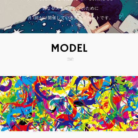
更なるスキルアップのために
月1回だけ開催している美容イベントです。
MODEL
次世代のモデル・クリエイターの育成。
私たちは、表現することを楽しむ子どもたちが
自信を持って挑戦できる場を提供しています。
ステージ経験を通じて
自己表現・挑戦・成長の機会を広げていきます。