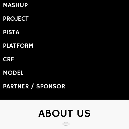
MASHUP
PROJECT
PISTA
PLATFORM
CRF
MODEL
PARTNER / SPONSOR
ABOUT US
次世代の才能とブランドをつなぐ。
それが私たちの役割です。
私たちは、キッズモデル・クリエイター・ブランドが出会い、
新しい価値を生み出すイベント・プロジェクトを企画しています。
ファッション、ビューティー、クリエイティブ。
それぞれの分野で挑戦する人たちが、
次のステージへ進むための機会を創り続けています。