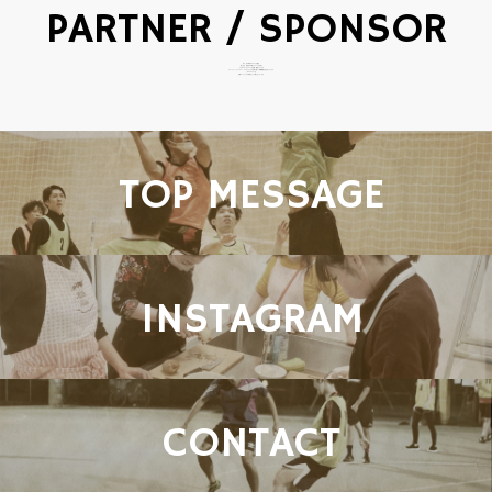
PARTNER / SPONSOR
共に、次の時代のステージを創る。
私たちは、次世代の才能とブランドが出会う
クリエイティブイベントを企画・運営しています。
ファッション・ビューティー・クリエイティブの分野で
新しい体験価値を生み出しています。
このプロジェクトは、
企業パートナーとの共創によって成り立っています。
TOP MESSAGE
INSTAGRAM
CONTACT