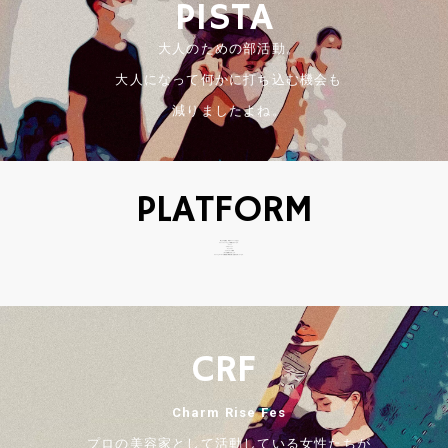
PISTA
大人のための部活動。
大人になって何かに打ち込む機会も
減りましたよね。
PLATFORM
私たちの活動は、単発のイベントではなく
プラットフォームとして展開されています。
・イベント
・プロモーション
・コミュニティ
・クリエイティブ制作
これらを連動させることで、
ブランドとユーザーが継続的に関係を築く仕組みを作っています。
CRF
Charm Rise Fes
プロの美容家として活動している女性たちが