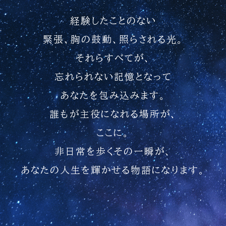
経験したことのない
緊張、胸の鼓動、照らされる光。
それらすべてが、
忘れられない記憶となって
あなたを包み込みます。
誰もが主役になれる場所が、
ここに。
非日常を歩くその一瞬が、
あなたの人生を輝かせる物語になります。