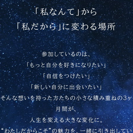
「私なんて」から
「私だから」に変わる場所
参加しているのは、
「もっと自分を好きになりたい」
「自信をつけたい」
「新しい自分に出会いたい」
そんな想いを持った方たちの
小さな積み重ねの3ヶ
月間が、
人生を変える大きな変化に。
“わたしだからこそ”の魅力を、一緒に引き出してい